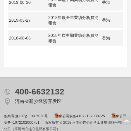
2019-08-30
香港
報會
2018年度全年業績分析員簡
2019-03-27
香港
報會
2018年度中期業績分析員簡
2018-08-06
香港
報會
400-6632132
河南省新乡经济开发区
备案号:豫ICP备11007020号
豫公网安备41072102000725
豫公网
安备41072102000751
版权所有 © 2018 河南心连心化学工业集团股份有限
公司（原河南心连心化肥有限公司）