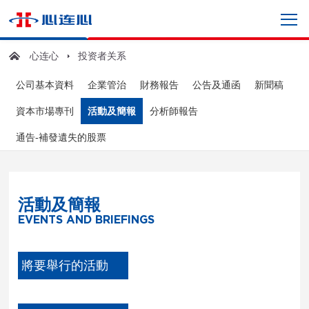
心连心
投资者关系
公司基本資料
企業管治
財務報告
公告及通函
新聞稿
資本市場專刊
活動及簡報
分析師報告
通告-補發遺失的股票
活動及簡報
EVENTS AND BRIEFINGS
將要舉行的活動