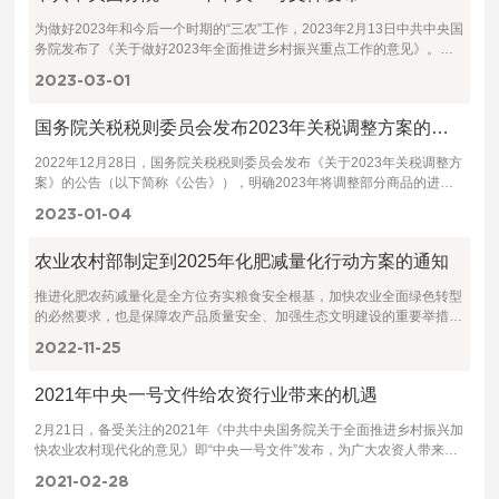
第二条 未成年人网络保护工作应当坚持中国共产党的领导，坚持以社会
为做好2023年和今后一个时期的“三农”工作，2023年2月13日中共中央国
主义核心价值观为引领，坚
务院发布了《关于做好2023年全面推进乡村振兴重点工作的意见》。这
是新世纪以来指导“三农”工作的第20个中央一号文件。 文件
2023-03
01
国务院关税税则委员会发布2023年关税调整方案的通知
2022年12月28日，国务院关税税则委员会发布《关于2023年关税调整方
案》的公告（以下简称《公告》），明确2023年将调整部分商品的进出
口关税，要点如下： 一、进口暂定税率。2023年1月1日起，对1020项商
2023-01
04
品（不含关税配额商品）实施进口暂定税率。其中对纯氯化钾、其他氯化
钾、硫酸钾、光卤石、钾盐及其他天然粗钾盐、其他矿物钾肥及化学钾肥
农业农村部制定到2025年化肥减量化行动方案的通知
实施零关税；对7项煤炭产品的进口实施暂定零税率，实施至2023年3月
31日，自2023年4月1日起恢复实施最惠国税率。其中对于未制成型的无
推进化肥农药减量化是全方位夯实粮食安全根基，加快农业全面绿色转型
烟煤、炼焦煤、未制成型的褐煤、
的必然要求，也是保障农产品质量安全、加强生态文明建设的重要举措。
为加快推进化肥农药减量增效，健全化肥农药减量化机制，农业农村部制
2022-11
25
定了《到
2021年中央一号文件给农资行业带来的机遇
2月21日，备受关注的2021年《中共中央国务院关于全面推进乡村振兴加
快农业农村现代化的意见》即“中央一号文件”发布，为广大农资人带来哪
些机遇？ 一、促进农业高质高效发展：农业的高质高效发展，意味着农
2021-02
28