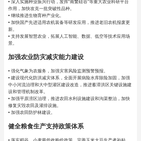
• 深入实施种业振兴行动，发挥“南繁硅谷”等重大农业科研平台
作用，加快攻克一批突破性品种。
• 继续推进生物育种产业化。
• 加快国产先进适用农机装备等研发应用，推进老旧农机报废更
新。
• 支持发展智慧农业，拓展人工智能、数据、低空等技术应用场
景。
加强农业防灾减灾能力建设
• 强化气象为农服务，加强灾害风险监测预警预报。
• 建设现代化防洪减灾体系，全面开展病险水库除险加固，加强
中小河流治理和大中型灌区建设改造，推进蓄滞洪区关键设施建
设和管理机制改革。
• 加强平原涝区治理，推进农田水利设施建设和沟渠整治，加快
修复灾毁农田及灌排设施。
• 加强农田防护林建设。
健全粮食生产支持政策体系
• 落实稻谷、小麦最低收购价政策，完善玉米大豆生产者补贴、