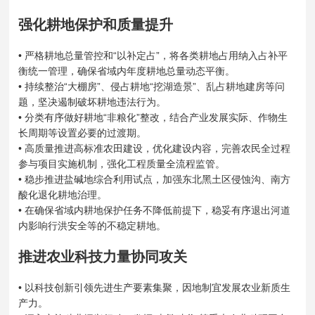
强化耕地保护和质量提升
• 严格耕地总量管控和“以补定占”，将各类耕地占用纳入占补平
衡统一管理，确保省域内年度耕地总量动态平衡。
• 持续整治“大棚房”、侵占耕地“挖湖造景”、乱占耕地建房等问
题，坚决遏制破坏耕地违法行为。
• 分类有序做好耕地“非粮化”整改，结合产业发展实际、作物生
长周期等设置必要的过渡期。
• 高质量推进高标准农田建设，优化建设内容，完善农民全过程
参与项目实施机制，强化工程质量全流程监管。
• 稳步推进盐碱地综合利用试点，加强东北黑土区侵蚀沟、南方
酸化退化耕地治理。
• 在确保省域内耕地保护任务不降低前提下，稳妥有序退出河道
内影响行洪安全等的不稳定耕地。
推进农业科技力量协同攻关
• 以科技创新引领先进生产要素集聚，因地制宜发展农业新质生
产力。