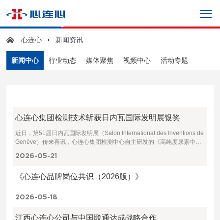
心连心
新闻资讯
新闻中心
行业动态
媒体聚焦
视频中心
活动专题
心连心集团检测技术斩获日内瓦国际发明展银奖
近日，第51届日内瓦国际发明展（Salon International des Inventions de
Genève）传来喜讯，心连心集团检测中心自主研发的《高纯度尿素中痕
量氰尿酸的革命性分析方法》，凭借先进的技术创新性与行业应用价值，
2026-05
21
从全球众多参赛项目中脱颖而出，一举斩获展会银奖。这一荣誉，不仅是
对企业科研创新实力的权威认证，更标志着我国化肥检测技术正式获得国
《心连心品牌岗位共识（2026版）》
际权威认可。
2026-05
18
江西心连心公司与中国联通达成战略合作