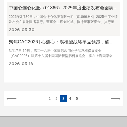
加快构建县域经济发展新格局，为实现“十五五”良好开局提供有力支撑。
中国心连心化肥（01866）2025年度业绩发布会圆满举行
2026年3月30日，中国心连心化肥有限公司（01866.HK）2025年度业绩
发布会在香港圆满举行。董事会主席刘兴旭、执行董事张庆金、执行董事
闫蕴华及国际贸易公司总经理郑楠出席了会议，与投资者共同回顾过去，
2026-03
30
展望未来。
聚焦CAC2026 | 心连心：腐植酸战略单品领跑，硝基肥聚焦提质增
3月17日-19日，第二十六届中国国际农用化学品及植保展览会
（CAC2026）暨第十六届中国国际新型肥料展览会，将在上海国家会展
中心重磅启幕。作为全球农化领域规模最大、影响力最广的国际化行业盛
2026-03
18
会，本届展会汇聚全球2300余家优质参展企业，吸引130多个国家和地区
超10万人次专业客商参会，是农化行业技术交流、商贸对接、趋势洞察
的核心平台。
1
2
3
4
5