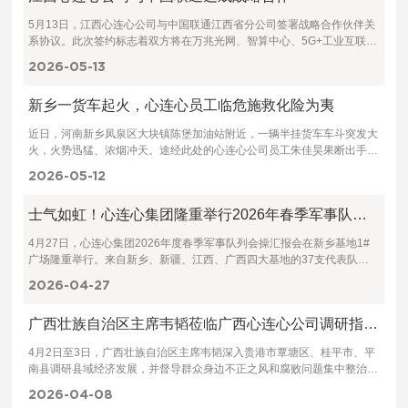
5月13日，江西心连心公司与中国联通江西省分公司签署战略合作伙伴关
系协议。此次签约标志着双方将在万兆光网、智算中心、5G+工业互联网
等领域携手共进，共同打造化工行业智慧工厂新标杆。
2026-05
13
新乡一货车起火，心连心员工临危施救化险为夷
近日，河南新乡凤泉区大块镇陈堡加油站附近，一辆半挂货车车斗突发大
火，火势迅猛、浓烟冲天。途经此处的心连心公司员工朱佳昊果断出手，
凭借专业消防技能成功扑灭明火，避免了重大安全事故发生。
2026-05
12
士气如虹！心连心集团隆重举行2026年春季军事队列会操汇报会
4月27日，心连心集团2026年度春季军事队列会操汇报会在新乡基地1#
广场隆重举行。来自新乡、新疆、江西、广西四大基地的37支代表队、
共计3300余名心连心人，向公司领导展示了两周来的训练成果。中国心
2026-04
27
连心独立董事李生校先生，集团党委书记、董事长刘兴旭，副董事长闫蕴
华及公司主要管理干部出席汇报会。会操由心连心集团副总经理贾新潮主
广西壮族自治区主席韦韬莅临广西心连心公司调研指导绿色化工产业发展
持。会操采用三基地云同步的方式进行，同时面向社会进行线上直播。
4月2日至3日，广西壮族自治区主席韦韬深入贵港市覃塘区、桂平市、平
南县调研县域经济发展，并督导群众身边不正之风和腐败问题集中整治工
作，强调要深入贯彻落实习近平总书记关于广西工作论述的重要要求。坚
2026-04
08
定信心、乘势而上，锚定目标、真抓实干，持续培育壮大特色主导产业，