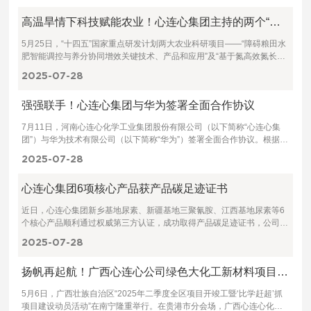
高温旱情下科技赋能农业！心连心集团主持的两个“十四五”课题交出亮眼成绩单
5月25日，“十四五”国家重点研发计划两大农业科研项目——“障碍粮田水
肥智能调控与养分协同增效关键技术、产品和应用”及“基于氮高效氮长效
的农业面源污染源头减控机理与技术”小麦田间测产会，在心连心现代化
2025-07
28
强强联手！心连心集团与华为签署全面合作协议
7月11日，河南心连心化学工业集团股份有限公司（以下简称“心连心集
团”）与华为技术有限公司（以下简称“华为”）签署全面合作协议。根据协
议，双方将围绕企业数智化转型、化工工艺流程优化、人工智能大模型、
2025-07
28
数
心连心集团6项核心产品获产品碳足迹证书
近日，心连心集团新乡基地尿素、新疆基地三聚氰胺、江西基地尿素等6
个核心产品顺利通过权威第三方认证，成功取得产品碳足迹证书，公司朝
着绿色低碳的发展方向又迈出重要一步。 产品碳足迹证书是证明在其生
2025-07
28
命周期内
扬帆再起航！广西心连心公司绿色大化工新材料项目开工仪式隆重举行
5月6日，广西壮族自治区“2025年二季度全区项目开竣工暨‘比学赶超’抓
项目建设动员活动”在南宁隆重举行。在贵港市分会场，广西心连心化学