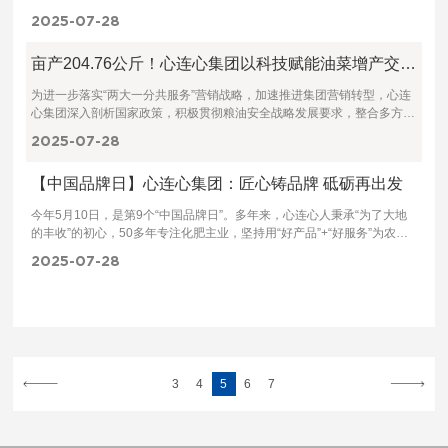
工业有限公司绿色大化工新材料项目举行开工仪式，正式进入全面开工阶
2025-07
28
段。贵港市委书记朱会东，市委副书记、市长林海波，市政协主席肖明贵
等贵港市领导，贵港市人大常委会副主任、桂平市委书记黄创优，桂平市
亩产204.76公斤！心连心集团以科技赋能油菜增产交出亮眼答卷
委副书记、市长卜凡等桂平市领导，心连心集团党委书记、董事长刘兴
旭，集团副总经理、广西公司副董事长王平彪，广西项目组副组长张广瑞
为进一步落实“两大一分共服务”营销战略，加速推进集团营销转型，心连
参加活动。 项目以“绿色、智能、高效”为核心定位，通过对
心集团深入剖析国家政策，积极贯彻粮油安全战略发展要求，整合多方社
会资源，以江西基地为试点，由江西公司、产品研究院、肥料事业部等多
2025-07
28
单位”一体化“协同，从“高产品种-肥料套餐-科学施肥技术-种植模式-机械
作业”等维度，精心打造技术集成高产高效解决方案，全方位服务大农户
【中国品牌日】心连心集团：匠心铸品牌 砥砺再出发
实现油菜全链条生产。 5月13日，2025年江西省油菜单产提升与高效施
肥技术现场观摩会在江西公司心连心现代农业示范园隆重召开，现场测得
今年5月10日，是第9个“中国品牌日”。多年来，心连心人秉承“为了大地
采用心连心油菜高效肥与精量播种集成模式种植的油
的丰收”的初心，50多年专注化肥主业，坚持用“好产品”+“好服务”为农民
创造更大价值，用心血浇筑起了心连心的品牌大厦。公司曾先后荣
2025-07
28
3
4
5
6
7