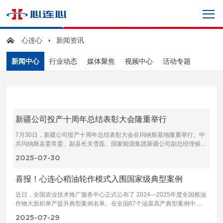
心连心
新闻资讯
新闻中心
行业动态
媒体聚焦
视频中心
活动专题
新疆公司投产十周年总结表彰大会隆重举行
7月30日，新疆公司投产十周年总结表彰大会在玛纳斯基地隆重举行。中
共玛纳斯县委常委、副县长关雪磊、国家能源集团新疆公司副总经理侯德
建、安徽灵通集团董事长谢同宝、河南省安装集团项目总监张伟，心连心
2025-07
30
集团党
喜报！心连心稻油轮作模式入围国家级典型案例
近日，全国农业技术推广服务中心正式公布了 2024—2025年度全国粮油
作物大面积单产提升典型案例名单。在全国67个油菜高产典型案例中，
由江西心连心公司现代农业示范园（以下简称“农业园”）与彭泽县农业
2025-07
29