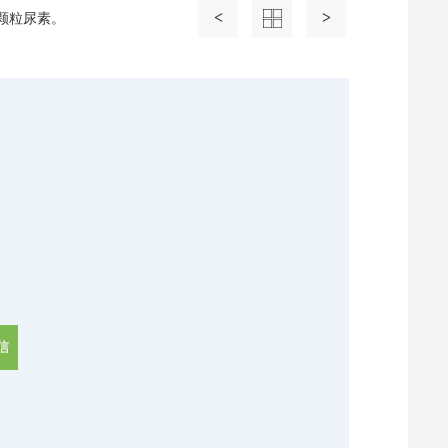
<
>
颗粒尿素。