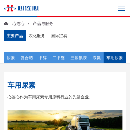
心连心
产品与服务
主要产品
农化服务
国际贸易
尿素
复合肥
甲醇
二甲醚
三聚氰胺
液氨
车用尿素
车用尿素
心连心作为车用尿素专用原料行业的先进企业。