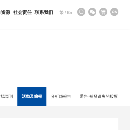
力资源
社会责任
联系我们
繁
/
En
市場專刊
活動及簡報
分析師報告
通告-補發遺失的股票