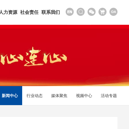
人力资源
社会责任
联系我们
新闻中心
行业动态
媒体聚焦
视频中心
活动专题