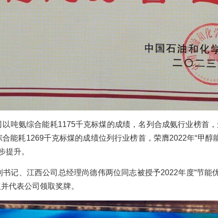
以吨氨综合能耗1175千克标煤的成绩，名列合成氨行业榜首，连
能耗1269千克标煤的成绩位列行业榜首，荣膺2022年“甲
步提升。
书记、江西公司总经理尚德伟两位同志被授予2022年度“节能
议并代表公司领取奖牌。