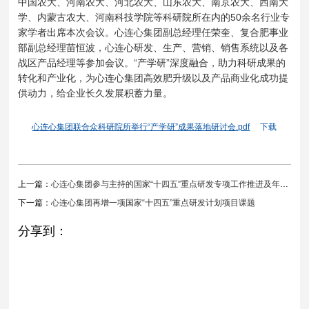
中国农大、河南农大、河北农大、山东农大、南京农大、西南大
学、内蒙古农大、河南科技学院等科研院所在内的50余名行业专
家学者出席本次会议。心连心集团副总经理任荣奎、复合肥事业
部副总经理苗恒波，心连心研发、生产、营销、销售系统以及各
战区产品经理等参加会议。“产学研”深度融合，助力科研成果的
转化和产业化，为心连心集团高效肥升级以及产品商业化成功提
供动力，给企业长久发展积蓄力量。
心连心集团联合众科研院所举行“产学研”成果落地研讨会.pdf
下载
上一篇：
心连心集团参与主持的国家“十四五”重点研发专项工作推进及年度总结研讨会召开
下一篇：
心连心集团再增一项国家“十四五”重点研发计划项目课题
分享到：