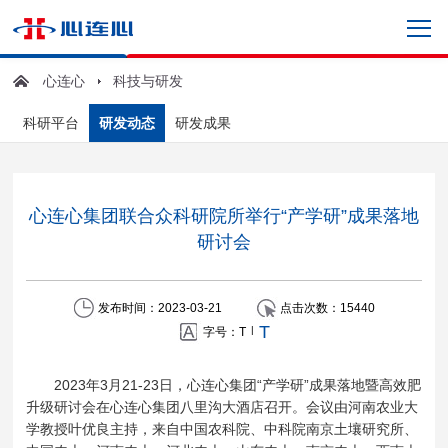
心连心
科技与研发
科研平台
研发动态
研发成果
心连心集团联合众科研院所举行“产学研”成果落地
研讨会
发布时间：2023-03-21
点击次数：
15440
T
|
字号：
T
2023年3月21-23日，心连心集团“产学研”成果落地暨高效肥
升级研讨会在心连心集团八里沟大酒店召开。会议由河南农业大
学教授叶优良主持，来自中国农科院、中科院南京土壤研究所、