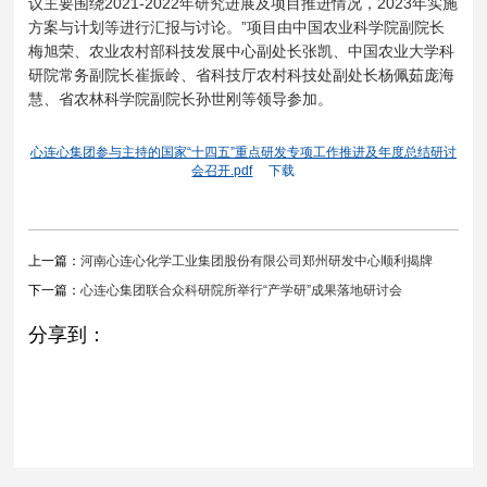
议主要围绕2021-2022年研究进展及项目推进情况，2023年实施
方案与计划等进行汇报与讨论。”项目由中国农业科学院副院长
梅旭荣、农业农村部科技发展中心副处长张凯、中国农业大学科
研院常务副院长崔振岭、省科技厅农村科技处副处长杨佩茹庞海
慧、省农林科学院副院长孙世刚等领导参加。
心连心集团参与主持的国家“十四五”重点研发专项工作推进及年度总结研讨
会召开.pdf
下载
上一篇：
河南心连心化学工业集团股份有限公司郑州研发中心顺利揭牌
下一篇：
心连心集团联合众科研院所举行“产学研”成果落地研讨会
分享到：