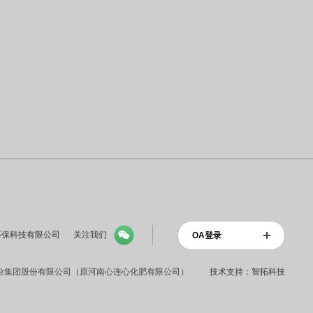
环保科技有限公司
关注我们
OA登录
工业集团股份有限公司（原河南心连心化肥有限公司）
技术支持：智拓科技