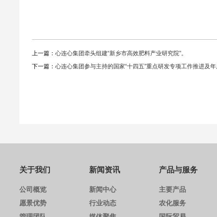
上一篇：
心连心集团牵头组建“新乡市高效肥料产业研究院”。
下一篇：
心连心集团参与主持的国家“十四五”重点研发专项工作推进及
关于我们
新闻资讯
产品与服务
公司概览
新闻中心
主要产品
愿景优势
行业动态
农化服务
管理团队
媒体聚焦
国际贸易